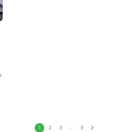
s
1
2
3
…
5