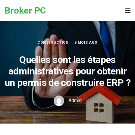
Skip to the content
Broker PC
Tog
CONSTRUCTION
9 MOIS AGO
Quelles sont les étapes
administratives pour obtenir
un permis de construire ERP ?
Admin