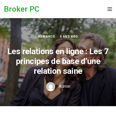
Skip to the content
Broker PC
Tog
ROMANCE
5 ANS AGO
Les relations en ligne : Les 7
principes de base d’une
relation saine
Admin